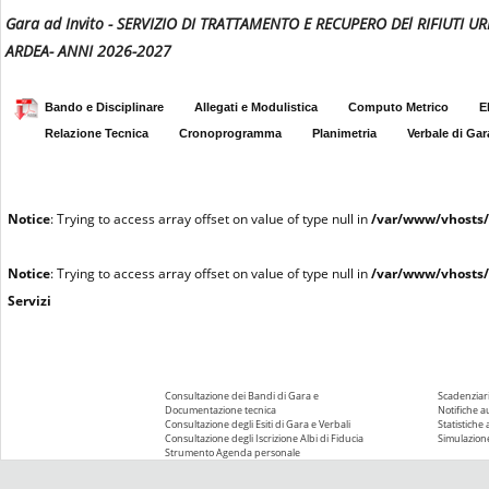
Gara ad Invito - SERVIZIO DI TRATTAMENTO E RECUPERO DEl RIFIUTI 
ARDEA- ANNI 2026-2027
Bando e Disciplinare
Allegati e Modulistica
Computo Metrico
E
Relazione Tecnica
Cronoprogramma
Planimetria
Verbale di Gar
Notice
: Trying to access array offset on value of type null in
/var/www/vhosts/
Notice
: Trying to access array offset on value of type null in
/var/www/vhosts/
Servizi
Consultazione dei Bandi di Gara e
Scadenziari
Documentazione tecnica
Notifiche 
Consultazione degli Esiti di Gara e Verbali
Statistiche
Consultazione degli Iscrizione Albi di Fiducia
Simulazione
Strumento Agenda personale