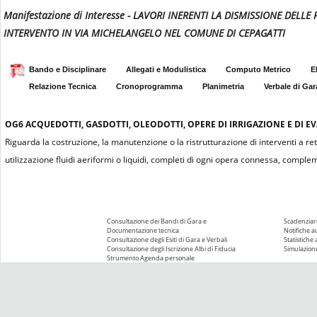
Manifestazione di Interesse - LAVORI INERENTI LA DISMISSIONE DELL
INTERVENTO IN VIA MICHELANGELO NEL COMUNE DI CEPAGATTI
Bando e Disciplinare
Allegati e Modulistica
Computo Metrico
E
Relazione Tecnica
Cronoprogramma
Planimetria
Verbale di Gar
OG6
ACQUEDOTTI, GASDOTTI, OLEODOTTI, OPERE DI IRRIGAZIONE E DI 
Riguarda la costruzione, la manutenzione o la ristrutturazione di interventi a ret
utilizzazione fluidi aeriformi o liquidi, completi di ogni opera connessa, comple
Consultazione dei Bandi di Gara e
Scadenziari
Documentazione tecnica
Notifiche 
Consultazione degli Esiti di Gara e Verbali
Statistiche
Consultazione degli Iscrizione Albi di Fiducia
Simulazione
Strumento Agenda personale