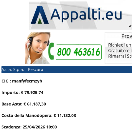
A.c.a. S.p.a. - Pescara
CIG : manfyfecmzyb
Importo: € 79.925,74
Base Asta: € 61.187,30
Costo della Manodopera: € 11.132,03
Scadenza: 25/04/2026 10:00