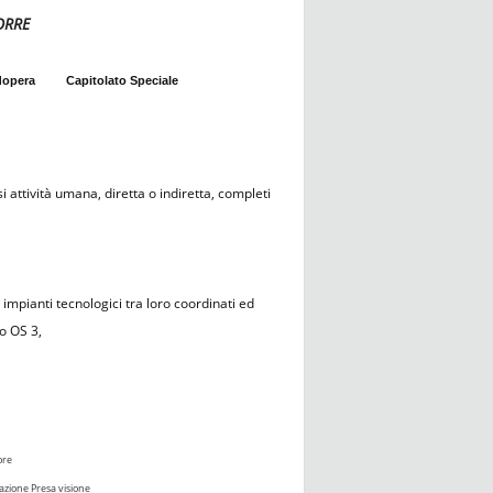
ORRE
dopera
Capitolato Speciale
i attività umana, diretta o indiretta, completi
i impianti tecnologici tra loro coordinati ed
o OS 3,
ore
azione Presa visione