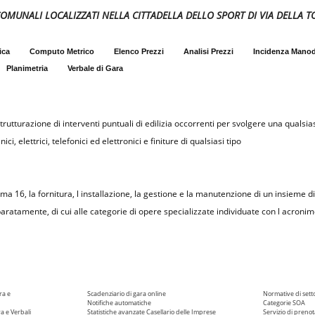
COMUNALI LOCALIZZATI NELLA CITTADELLA DELLO SPORT DI VIA DELLA T
ica
Computo Metrico
Elenco Prezzi
Analisi Prezzi
Incidenza Mano
Planimetria
Verbale di Gara
rutturazione di interventi puntuali di edilizia occorrenti per svolgere una qualsias
i, elettrici, telefonici ed elettronici e finiture di qualsiasi tipo
omma 16, la fornitura, l installazione, la gestione e la manutenzione di un insieme d
aratamente, di cui alle categorie di opere specializzate individuate con l acronim
ra e
Scadenziario di gara online
Normative di sett
Notifiche automatiche
Categorie SOA
ra e Verbali
Statistiche avanzate
Casellario delle Imprese
Servizio di prenot