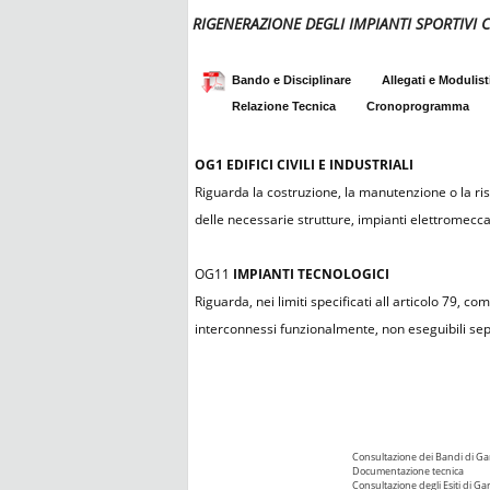
RIGENERAZIONE DEGLI IMPIANTI SPORTIVI 
Bando e Disciplinare
Allegati e Modulist
Relazione Tecnica
Cronoprogramma
OG1
EDIFICI CIVILI E INDUSTRIALI
Riguarda la costruzione, la manutenzione o la rist
delle necessarie strutture, impianti elettromeccanic
OG11
IMPIANTI TECNOLOGICI
Riguarda, nei limiti specificati all articolo 79, c
interconnessi funzionalmente, non eseguibili sep
Consultazione dei Bandi di Ga
Documentazione tecnica
Consultazione degli Esiti di Ga