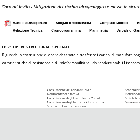
Gara ad Invito - Mitigazione del rischio idrogeologico e messa in sicure
Bando e Disciplinare
Allegati e Modulistica
Computo Metrico
E
Relazione Tecnica
Cronoprogramma
Planimetria
Verbale di Gar
OS21
OPERE STRUTTURALI SPECIALI
Riguarda la costruzione di opere destinate a trasferire i carichi di manufatti pogg
caratteristiche di resistenza e di indeformabilità tali da rendere stabili l impost
Consultazione dei Bandi di Gara e
Scadenziari
Documentazione tecnica
Notifiche 
Consultazione degli Esiti di Gara e Verbali
Statistiche
Consultazione degli Iscrizione Albi di Fiducia
Simulazione
Strumento Agenda personale