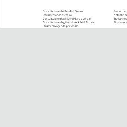
Consultazione dei Bandi di Gara e
Scadenziari
Documentazione tecnica
Notifiche 
Consultazione degli Esiti di Gara e Verbali
Statistiche
Consultazione degli Iscrizione Albi di Fiducia
Simulazione
Strumento Agenda personale