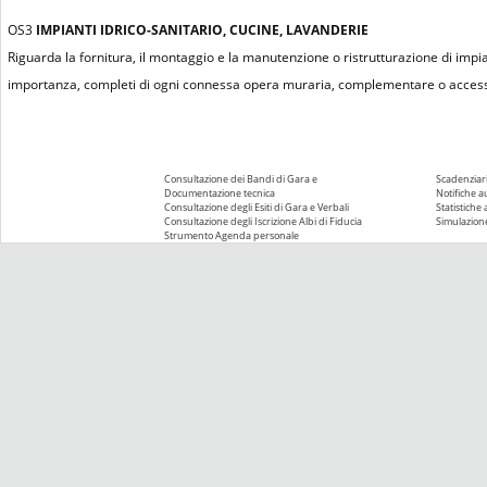
OS3
IMPIANTI IDRICO-SANITARIO, CUCINE, LAVANDERIE
Riguarda la fornitura, il montaggio e la manutenzione o ristrutturazione di impiant
importanza, completi di ogni connessa opera muraria, complementare o accessor
Consultazione dei Bandi di Gara e
Scadenziari
Documentazione tecnica
Notifiche 
Consultazione degli Esiti di Gara e Verbali
Statistiche
Consultazione degli Iscrizione Albi di Fiducia
Simulazione
Strumento Agenda personale