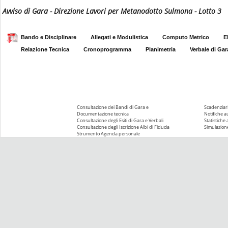
Avviso di Gara - Direzione Lavori per Metanodotto Sulmona - Lotto 3
Bando e Disciplinare
Allegati e Modulistica
Computo Metrico
E
Relazione Tecnica
Cronoprogramma
Planimetria
Verbale di Gar
Consultazione dei Bandi di Gara e
Scadenziari
Documentazione tecnica
Notifiche 
Consultazione degli Esiti di Gara e Verbali
Statistiche
Consultazione degli Iscrizione Albi di Fiducia
Simulazione
Strumento Agenda personale