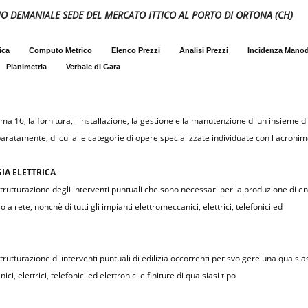
CIO DEMANIALE SEDE DEL MERCATO ITTICO AL PORTO DI ORTONA (CH)
ica
Computo Metrico
Elenco Prezzi
Analisi Prezzi
Incidenza Mano
Planimetria
Verbale di Gara
omma 16, la fornitura, l installazione, la gestione e la manutenzione di un insieme d
aratamente, di cui alle categorie di opere specializzate individuate con l acronim
IA ELETTRICA
trutturazione degli interventi puntuali che sono necessari per la produzione di e
rete, nonchè di tutti gli impianti elettromeccanici, elettrici, telefonici ed
rutturazione di interventi puntuali di edilizia occorrenti per svolgere una qualsias
i, elettrici, telefonici ed elettronici e finiture di qualsiasi tipo