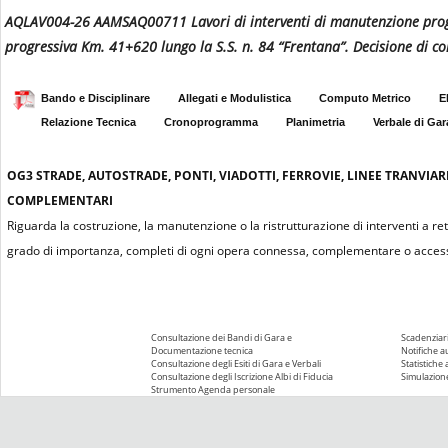
AQLAV004-26 AAMSAQ00711 Lavori di interventi di manutenzione progr
progressiva Km. 41+620 lungo la S.S. n. 84 “Frentana”. Decisione di 
Bando e Disciplinare
Allegati e Modulistica
Computo Metrico
E
Relazione Tecnica
Cronoprogramma
Planimetria
Verbale di Gar
OG3
STRADE, AUTOSTRADE, PONTI, VIADOTTI, FERROVIE, LINEE TRANVIAR
COMPLEMENTARI
Riguarda la costruzione, la manutenzione o la ristrutturazione di interventi a re
grado di importanza, completi di ogni opera connessa, complementare o access
Consultazione dei Bandi di Gara e
Scadenziari
Documentazione tecnica
Notifiche 
Consultazione degli Esiti di Gara e Verbali
Statistiche
Consultazione degli Iscrizione Albi di Fiducia
Simulazione
Strumento Agenda personale