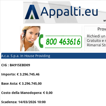
A.c.a. S.p.a. In House Providing
CIG : BA915EBD09
Importo: € 3.296.745,46
Base Asta: € 3.296.745,00
Costo della Manodopera: € 0,00
Scadenza: 14/03/2026 10:00