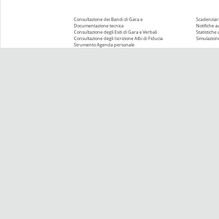
Consultazione dei Bandi di Gara e
Scadenziari
Documentazione tecnica
Notifiche 
Consultazione degli Esiti di Gara e Verbali
Statistiche
Consultazione degli Iscrizione Albi di Fiducia
Simulazione
Strumento Agenda personale