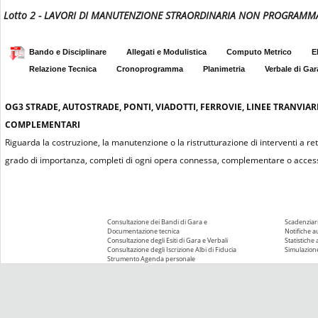
Lotto 2 - LAVORI DI MANUTENZIONE STRAORDINARIA NON PROGRAMMAB
Bando e Disciplinare
Allegati e Modulistica
Computo Metrico
E
Relazione Tecnica
Cronoprogramma
Planimetria
Verbale di Gar
OG3
STRADE, AUTOSTRADE, PONTI, VIADOTTI, FERROVIE, LINEE TRANVIAR
COMPLEMENTARI
Riguarda la costruzione, la manutenzione o la ristrutturazione di interventi a re
grado di importanza, completi di ogni opera connessa, complementare o access
Consultazione dei Bandi di Gara e
Scadenziari
Documentazione tecnica
Notifiche 
Consultazione degli Esiti di Gara e Verbali
Statistiche
Consultazione degli Iscrizione Albi di Fiducia
Simulazione
Strumento Agenda personale