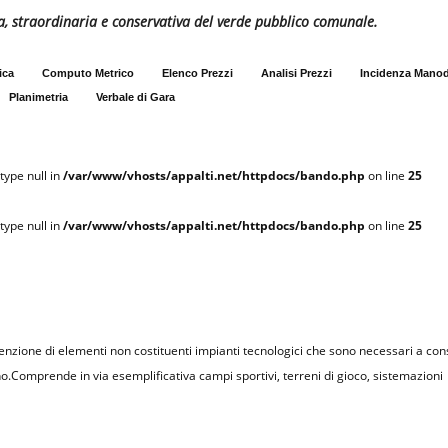
a, straordinaria e conservativa del verde pubblico comunale.
ica
Computo Metrico
Elenco Prezzi
Analisi Prezzi
Incidenza Mano
Planimetria
Verbale di Gara
type null in
/var/www/vhosts/appalti.net/httpdocs/bando.php
on line
25
type null in
/var/www/vhosts/appalti.net/httpdocs/bando.php
on line
25
nzione di elementi non costituenti impianti tecnologici che sono necessari a cons
.Comprende in via esemplificativa campi sportivi, terreni di gioco, sistemazioni