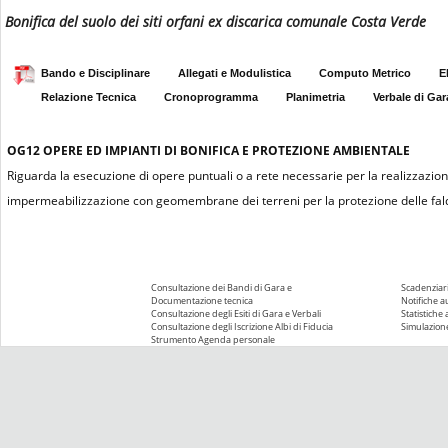
Bonifica del suolo dei siti orfani ex discarica comunale Costa Verde
Bando e Disciplinare
Allegati e Modulistica
Computo Metrico
E
Relazione Tecnica
Cronoprogramma
Planimetria
Verbale di Gar
OG12
OPERE ED IMPIANTI DI BONIFICA E PROTEZIONE AMBIENTALE
Riguarda la esecuzione di opere puntuali o a rete necessarie per la realizzazion
impermeabilizzazione con geomembrane dei terreni per la protezione delle falde a
Consultazione dei Bandi di Gara e
Scadenziari
Documentazione tecnica
Notifiche 
Consultazione degli Esiti di Gara e Verbali
Statistiche
Consultazione degli Iscrizione Albi di Fiducia
Simulazione
Strumento Agenda personale