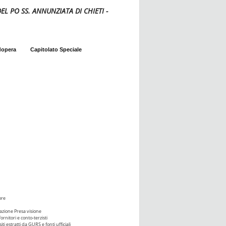
L PO SS. ANNUNZIATA DI CHIETI -
dopera
Capitolato Speciale
ore
azione Presa visione
ornitori e conto-terzisti
iti estratti da GURS e fonti ufficiali