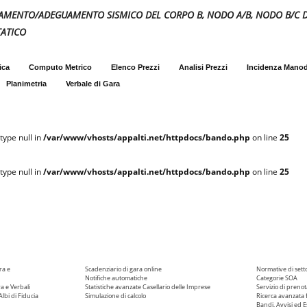
IORAMENTO/ADEGUAMENTO SISMICO DEL CORPO B, NODO A/B, NODO B/C DE
TATICO
ica
Computo Metrico
Elenco Prezzi
Analisi Prezzi
Incidenza Mano
Planimetria
Verbale di Gara
type null in
/var/www/vhosts/appalti.net/httpdocs/bando.php
on line
25
type null in
/var/www/vhosts/appalti.net/httpdocs/bando.php
on line
25
ra e
Scadenziario di gara online
Normative di sett
Notifiche automatiche
Categorie SOA
ra e Verbali
Statistiche avanzate
Casellario delle Imprese
Servizio di prenot
Albi di Fiducia
Simulazione di calcolo
Ricerca avanzata f
Bandi, Avvisi ed Es