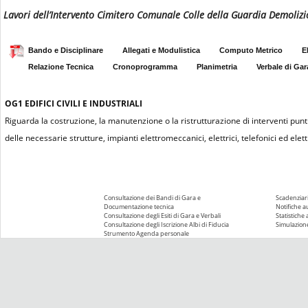
Lavori dell’Intervento Cimitero Comunale Colle della Guardia Demolizi
Bando e Disciplinare
Allegati e Modulistica
Computo Metrico
E
Relazione Tecnica
Cronoprogramma
Planimetria
Verbale di Gar
OG1
EDIFICI CIVILI E INDUSTRIALI
Riguarda la costruzione, la manutenzione o la ristrutturazione di interventi puntu
delle necessarie strutture, impianti elettromeccanici, elettrici, telefonici ed elettr
Consultazione dei Bandi di Gara e
Scadenziari
Documentazione tecnica
Notifiche 
Consultazione degli Esiti di Gara e Verbali
Statistiche
Consultazione degli Iscrizione Albi di Fiducia
Simulazione
Strumento Agenda personale