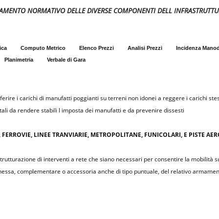
MENTO NORMATIVO DELLE DIVERSE COMPONENTI DELL INFRASTRUTTUR
ica
Computo Metrico
Elenco Prezzi
Analisi Prezzi
Incidenza Mano
Planimetria
Verbale di Gara
erire i carichi di manufatti poggianti su terreni non idonei a reggere i carichi stes
 tali da rendere stabili l imposta dei manufatti e da prevenire dissesti
 FERROVIE, LINEE TRANVIARIE, METROPOLITANE, FUNICOLARI, E PISTE AE
rutturazione di interventi a rete che siano necessari per consentire la mobilità su
nnessa, complementare o accessoria anche di tipo puntuale, del relativo armame