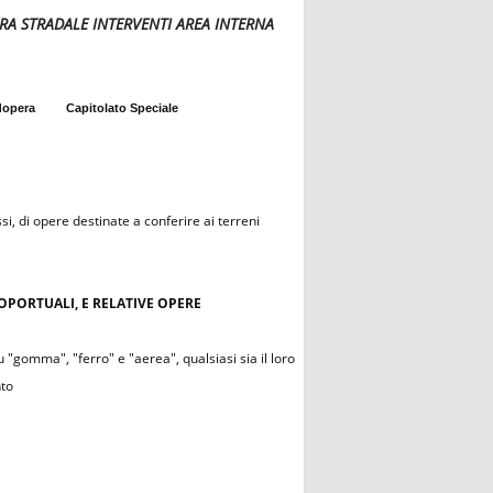
A STRADALE INTERVENTI AREA INTERNA
dopera
Capitolato Speciale
si, di opere destinate a conferire ai terreni
ROPORTUALI, E RELATIVE OPERE
 "gomma", "ferro" e "aerea", qualsiasi sia il loro
nto