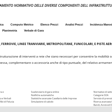
MENTO NORMATIVO DELLE DIVERSE COMPONENTI DELL INFRASTRUTTURA 
ica
Computo Metrico
Elenco Prezzi
Analisi Prezzi
Incidenza Mano
Planimetria
Verbale di Gara
, FERROVIE, LINEE TRANVIARIE, METROPOLITANE, FUNICOLARI, E PISTE AE
rutturazione di interventi a rete che siano necessari per consentire la mobilità su
nnessa, complementare o accessoria anche di tipo puntuale, del relativo armame
ra e
Scadenziario di gara online
Normative di sett
Notifiche automatiche
Categorie SOA
ra e Verbali
Statistiche avanzate
Casellario delle Imprese
Servizio di prenot
Albi di Fiducia
Simulazione di calcolo
Ricerca avanzata f
Bandi, Avvisi ed Es