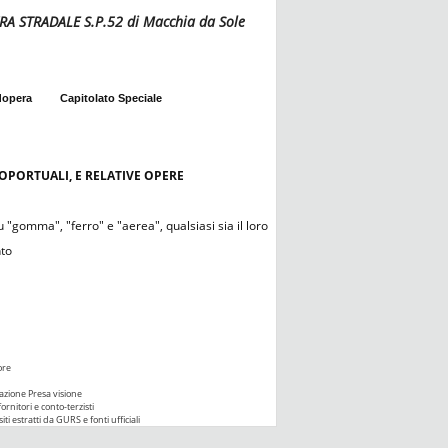
STRADALE S.P.52 di Macchia da Sole
dopera
Capitolato Speciale
ROPORTUALI, E RELATIVE OPERE
 "gomma", "ferro" e "aerea", qualsiasi sia il loro
nto
ore
azione Presa visione
ornitori e conto-terzisti
iti estratti da GURS e fonti ufficiali