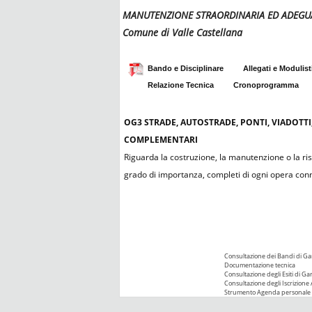
MANUTENZIONE STRAORDINARIA ED ADEGUA
Comune di Valle Castellana
Bando e Disciplinare
Allegati e Modulist
Relazione Tecnica
Cronoprogramma
OG3
STRADE, AUTOSTRADE, PONTI, VIADOTTI
COMPLEMENTARI
Riguarda la costruzione, la manutenzione o la rist
grado di importanza, completi di ogni opera co
Consultazione dei Bandi di Ga
Documentazione tecnica
Consultazione degli Esiti di Ga
Consultazione degli Iscrizione 
Strumento Agenda personale