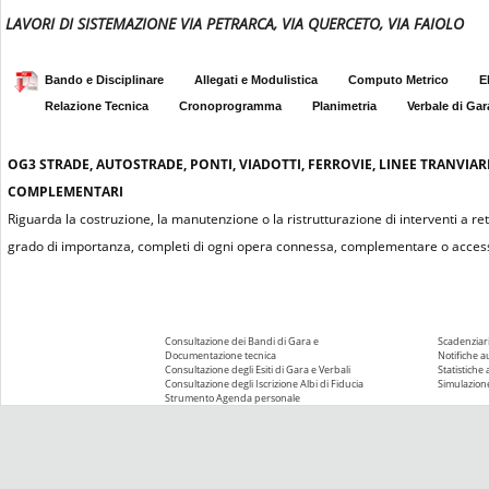
LAVORI DI SISTEMAZIONE VIA PETRARCA, VIA QUERCETO, VIA FAIOLO
Bando e Disciplinare
Allegati e Modulistica
Computo Metrico
E
Relazione Tecnica
Cronoprogramma
Planimetria
Verbale di Gar
OG3
STRADE, AUTOSTRADE, PONTI, VIADOTTI, FERROVIE, LINEE TRANVIAR
COMPLEMENTARI
Riguarda la costruzione, la manutenzione o la ristrutturazione di interventi a re
grado di importanza, completi di ogni opera connessa, complementare o access
Consultazione dei Bandi di Gara e
Scadenziari
Documentazione tecnica
Notifiche 
Consultazione degli Esiti di Gara e Verbali
Statistiche
Consultazione degli Iscrizione Albi di Fiducia
Simulazione
Strumento Agenda personale