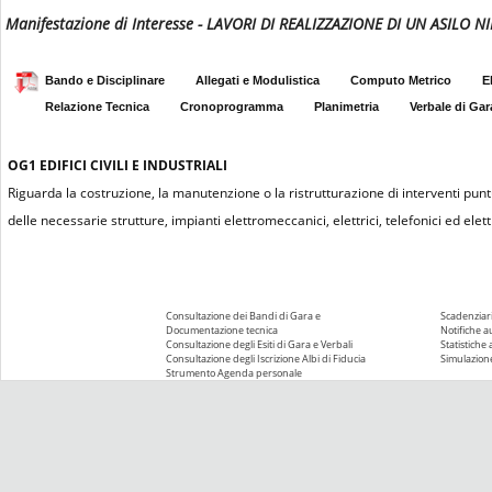
Manifestazione di Interesse - LAVORI DI REALIZZAZIONE DI UN ASIL
Bando e Disciplinare
Allegati e Modulistica
Computo Metrico
E
Relazione Tecnica
Cronoprogramma
Planimetria
Verbale di Gar
OG1
EDIFICI CIVILI E INDUSTRIALI
Riguarda la costruzione, la manutenzione o la ristrutturazione di interventi puntu
delle necessarie strutture, impianti elettromeccanici, elettrici, telefonici ed elettr
Consultazione dei Bandi di Gara e
Scadenziari
Documentazione tecnica
Notifiche 
Consultazione degli Esiti di Gara e Verbali
Statistiche
Consultazione degli Iscrizione Albi di Fiducia
Simulazione
Strumento Agenda personale