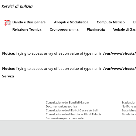
Servizi di pulizia
Bando e Disciplinare
Allegati e Modulistica
Computo Metrico
E
Relazione Tecnica
Cronoprogramma
Planimetria
Verbale di Gar
Notice
: Trying to access array offset on value of type null in
/var/www/vhosts/
Notice
: Trying to access array offset on value of type null in
/var/www/vhosts/
Servizi
Consultazione dei Bandi di Gara e
Scadenziari
Documentazione tecnica
Notifiche 
Consultazione degli Esiti di Gara e Verbali
Statistiche
Consultazione degli Iscrizione Albi di Fiducia
Simulazione
Strumento Agenda personale