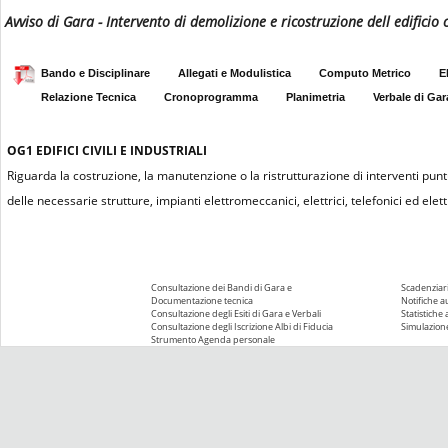
Avviso di Gara - Intervento di demolizione e ricostruzione dell edifici
Bando e Disciplinare
Allegati e Modulistica
Computo Metrico
E
Relazione Tecnica
Cronoprogramma
Planimetria
Verbale di Gar
OG1
EDIFICI CIVILI E INDUSTRIALI
Riguarda la costruzione, la manutenzione o la ristrutturazione di interventi puntu
delle necessarie strutture, impianti elettromeccanici, elettrici, telefonici ed elettr
Consultazione dei Bandi di Gara e
Scadenziari
Documentazione tecnica
Notifiche 
Consultazione degli Esiti di Gara e Verbali
Statistiche
Consultazione degli Iscrizione Albi di Fiducia
Simulazione
Strumento Agenda personale