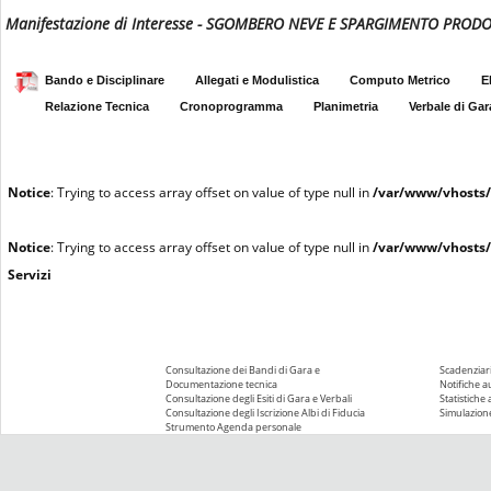
Manifestazione di Interesse - SGOMBERO NEVE E SPARGIMENTO PRODO
Bando e Disciplinare
Allegati e Modulistica
Computo Metrico
E
Relazione Tecnica
Cronoprogramma
Planimetria
Verbale di Gar
Notice
: Trying to access array offset on value of type null in
/var/www/vhosts/
Notice
: Trying to access array offset on value of type null in
/var/www/vhosts/
Servizi
Consultazione dei Bandi di Gara e
Scadenziari
Documentazione tecnica
Notifiche 
Consultazione degli Esiti di Gara e Verbali
Statistiche
Consultazione degli Iscrizione Albi di Fiducia
Simulazione
Strumento Agenda personale