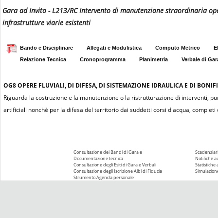
Gara ad Invito - L213/RC Intervento di manutenzione straordinaria opere
infrastrutture viarie esistenti
Bando e Disciplinare
Allegati e Modulistica
Computo Metrico
E
Relazione Tecnica
Cronoprogramma
Planimetria
Verbale di Gar
OG8
OPERE FLUVIALI, DI DIFESA, DI SISTEMAZIONE IDRAULICA E DI BONIF
Riguarda la costruzione e la manutenzione o la ristrutturazione di interventi, pu
artificiali nonchè per la difesa del territorio dai suddetti corsi d acqua, compl
Consultazione dei Bandi di Gara e
Scadenziari
Documentazione tecnica
Notifiche 
Consultazione degli Esiti di Gara e Verbali
Statistiche
Consultazione degli Iscrizione Albi di Fiducia
Simulazione
Strumento Agenda personale