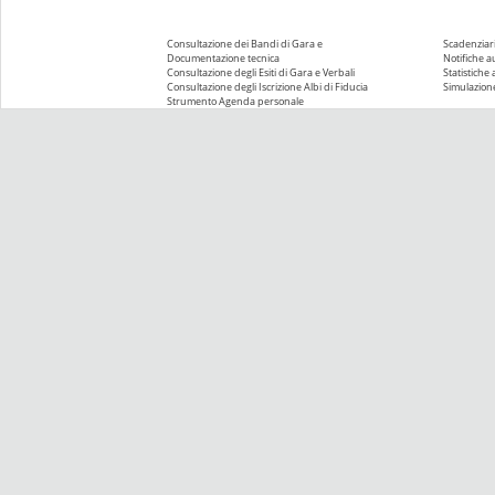
Consultazione dei Bandi di Gara e
Scadenziari
Documentazione tecnica
Notifiche 
Consultazione degli Esiti di Gara e Verbali
Statistiche
Consultazione degli Iscrizione Albi di Fiducia
Simulazione
Strumento Agenda personale