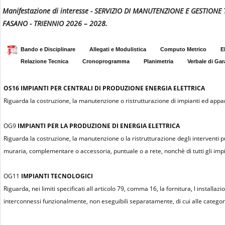
Manifestazione di interesse - SERVIZIO DI MANUTENZIONE E GESTIO
FASANO - TRIENNIO 2026 – 2028.
Bando e Disciplinare
Allegati e Modulistica
Computo Metrico
E
Relazione Tecnica
Cronoprogramma
Planimetria
Verbale di Gar
OS16
IMPIANTI PER CENTRALI DI PRODUZIONE ENERGIA ELETTRICA
Riguarda la costruzione, la manutenzione o ristrutturazione di impianti ed apparat
OG9
IMPIANTI PER LA PRODUZIONE DI ENERGIA ELETTRICA
Riguarda la costruzione, la manutenzione o la ristrutturazione degli interventi 
muraria, complementare o accessoria, puntuale o a rete, nonchè di tutti gli impian
OG11
IMPIANTI TECNOLOGICI
Riguarda, nei limiti specificati all articolo 79, comma 16, la fornitura, l installa
interconnessi funzionalmente, non eseguibili separatamente, di cui alle categor