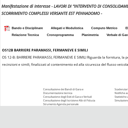
Manifestazione di Interesse - LAVORI DI “INTERVENTO DI CONSOLID
SCORRIMENTO COMPLESSI VERSANTE EST PENNADOMO -
Bando e Disciplinare
Allegati e Modulistica
Computo Metrico
E
Relazione Tecnica
Cronoprogramma
Planimetria
Verbale di Gar
OS12B
BARRIERE PARAMASSI, FERMANEVE E SIMILI
OS 12-B: BARRIERE PARAMASSI, FERMANEVE E SIMILI Riguarda la fornitura, la posa
recinzioni e simili, finalizzati al contenimento ed alla sicurezza del flusso veicol
Consultazione dei Bandi di Gara e
Scadenziari
Documentazione tecnica
Notifiche 
Consultazione degli Esiti di Gara e Verbali
Statistiche
Consultazione degli Iscrizione Albi di Fiducia
Simulazione
Strumento Agenda personale