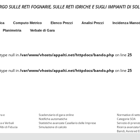
PURGO SULLE RETI FOGNARIE, SULLE RETI IDRICHE E SUGLI IMPIANTI DI 
ica
Computo Metrico
Elenco Prezzi
Analisi Prezzi
Incidenza Mano
Planimetria
Verbale di Gara
type null in
/var/www/vhosts/appalti.net/httpdocs/bando.php
on line
25
type null in
/var/www/vhosts/appalti.net/httpdocs/bando.php
on line
25
ra e
Scadenziario di gara online
Normative di sett
Notifiche automatiche
Categorie SOA
ra e Verbali
Statistiche avanzate
Casellario delle Imprese
Servizio di prenot
Albi di Fiducia
Simulazione di calcolo
Ricerca avanzata f
Bandi, Avvisi ed Es