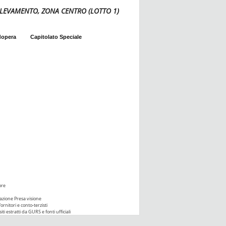
SOLLEVAMENTO, ZONA CENTRO (LOTTO 1)
dopera
Capitolato Speciale
ore
azione Presa visione
ornitori e conto-terzisti
iti estratti da GURS e fonti ufficiali