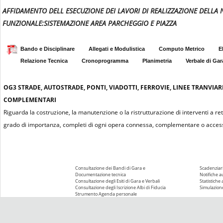
AFFIDAMENTO DELL ESECUZIONE DEI LAVORI DI REALIZZAZIONE DELLA N
FUNZIONALE:SISTEMAZIONE AREA PARCHEGGIO E PIAZZA
Bando e Disciplinare
Allegati e Modulistica
Computo Metrico
E
Relazione Tecnica
Cronoprogramma
Planimetria
Verbale di Gar
OG3
STRADE, AUTOSTRADE, PONTI, VIADOTTI, FERROVIE, LINEE TRANVIAR
COMPLEMENTARI
Riguarda la costruzione, la manutenzione o la ristrutturazione di interventi a re
grado di importanza, completi di ogni opera connessa, complementare o access
Consultazione dei Bandi di Gara e
Scadenziari
Documentazione tecnica
Notifiche 
Consultazione degli Esiti di Gara e Verbali
Statistiche
Consultazione degli Iscrizione Albi di Fiducia
Simulazione
Strumento Agenda personale