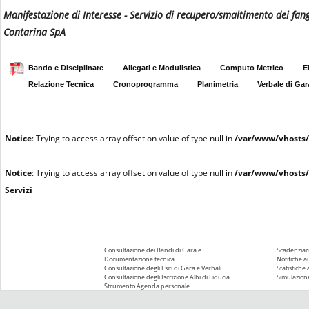
Manifestazione di Interesse - Servizio di recupero/smaltimento dei fan
Contarina SpA
Bando e Disciplinare
Allegati e Modulistica
Computo Metrico
E
Relazione Tecnica
Cronoprogramma
Planimetria
Verbale di Gar
Notice
: Trying to access array offset on value of type null in
/var/www/vhosts/
Notice
: Trying to access array offset on value of type null in
/var/www/vhosts/
Servizi
Consultazione dei Bandi di Gara e
Scadenziari
Documentazione tecnica
Notifiche 
Consultazione degli Esiti di Gara e Verbali
Statistiche
Consultazione degli Iscrizione Albi di Fiducia
Simulazione
Strumento Agenda personale