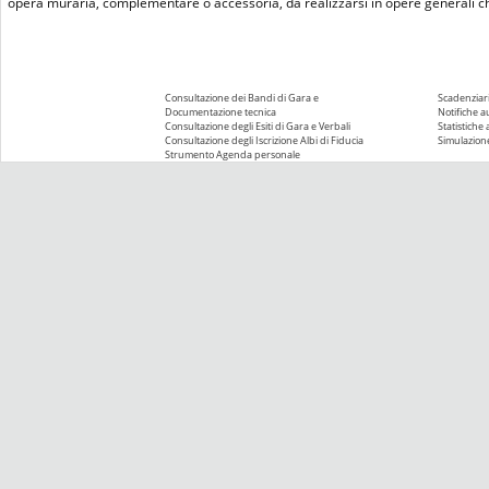
opera muraria, complementare o accessoria, da realizzarsi in opere generali che
Consultazione dei Bandi di Gara e
Scadenziari
Documentazione tecnica
Notifiche 
Consultazione degli Esiti di Gara e Verbali
Statistiche
Consultazione degli Iscrizione Albi di Fiducia
Simulazione
Strumento Agenda personale