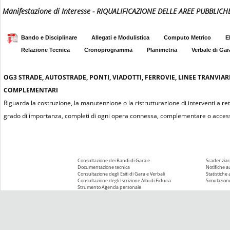
Manifestazione di Interesse - RIQUALIFICAZIONE DELLE AREE PUBBLIC
Bando e Disciplinare
Allegati e Modulistica
Computo Metrico
E
Relazione Tecnica
Cronoprogramma
Planimetria
Verbale di Gar
OG3
STRADE, AUTOSTRADE, PONTI, VIADOTTI, FERROVIE, LINEE TRANVIAR
COMPLEMENTARI
Riguarda la costruzione, la manutenzione o la ristrutturazione di interventi a re
grado di importanza, completi di ogni opera connessa, complementare o access
Consultazione dei Bandi di Gara e
Scadenziari
Documentazione tecnica
Notifiche 
Consultazione degli Esiti di Gara e Verbali
Statistiche
Consultazione degli Iscrizione Albi di Fiducia
Simulazione
Strumento Agenda personale