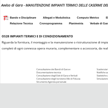
Avviso di Gara - MANUTENZIONE IMPIANTI TERMICI DELLE CASERME D
Bando e Disciplinare
Allegati e Modulistica
Computo Metrico
E
Relazione Tecnica
Cronoprogramma
Planimetria
Verbale di Gar
OS28
IMPIANTI TERMICI E DI CONDIZIONAMENTO
Riguarda la fornitura, il montaggio e la manutenzione o ristrutturazione di impian
completi di ogni connessa opera muraria, complementare o accessoria, da realiz
Consultazione dei Bandi di Gara e
Scadenziari
Documentazione tecnica
Notifiche 
Consultazione degli Esiti di Gara e Verbali
Statistiche
Consultazione degli Iscrizione Albi di Fiducia
Simulazione
Strumento Agenda personale