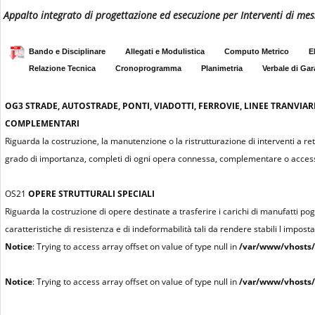
Appalto integrato di progettazione ed esecuzione per Interventi di mes
Bando e Disciplinare
Allegati e Modulistica
Computo Metrico
E
Relazione Tecnica
Cronoprogramma
Planimetria
Verbale di Gar
OG3
STRADE, AUTOSTRADE, PONTI, VIADOTTI, FERROVIE, LINEE TRANVIAR
COMPLEMENTARI
Riguarda la costruzione, la manutenzione o la ristrutturazione di interventi a re
grado di importanza, completi di ogni opera connessa, complementare o access
OS21
OPERE STRUTTURALI SPECIALI
Riguarda la costruzione di opere destinate a trasferire i carichi di manufatti pogg
caratteristiche di resistenza e di indeformabilità tali da rendere stabili l impost
Notice
: Trying to access array offset on value of type null in
/var/www/vhosts/
Notice
: Trying to access array offset on value of type null in
/var/www/vhosts/