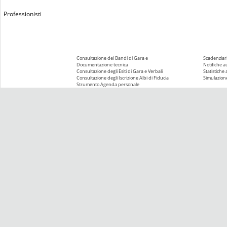
Professionisti
Consultazione dei Bandi di Gara e
Scadenziari
Documentazione tecnica
Notifiche 
Consultazione degli Esiti di Gara e Verbali
Statistiche
Consultazione degli Iscrizione Albi di Fiducia
Simulazione
Strumento Agenda personale