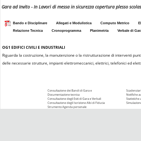
Gara ad Invito - In Lavori di messa in sicurezza copertura plesso scolas
Bando e Disciplinare
Allegati e Modulistica
Computo Metrico
E
Relazione Tecnica
Cronoprogramma
Planimetria
Verbale di Gar
OG1
EDIFICI CIVILI E INDUSTRIALI
Riguarda la costruzione, la manutenzione o la ristrutturazione di interventi puntu
delle necessarie strutture, impianti elettromeccanici, elettrici, telefonici ed elettr
Consultazione dei Bandi di Gara e
Scadenziari
Documentazione tecnica
Notifiche 
Consultazione degli Esiti di Gara e Verbali
Statistiche
Consultazione degli Iscrizione Albi di Fiducia
Simulazione
Strumento Agenda personale