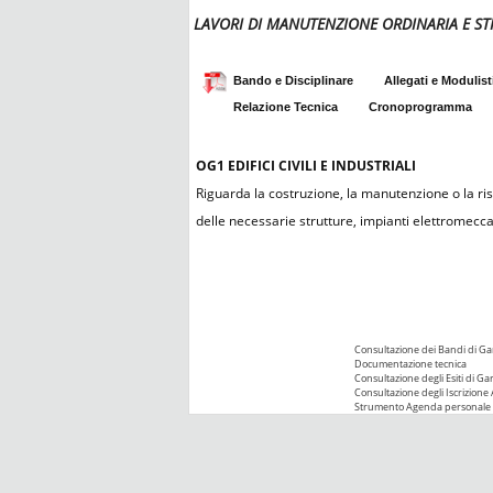
LAVORI DI MANUTENZIONE ORDINARIA E ST
Bando e Disciplinare
Allegati e Modulist
Relazione Tecnica
Cronoprogramma
OG1
EDIFICI CIVILI E INDUSTRIALI
Riguarda la costruzione, la manutenzione o la rist
delle necessarie strutture, impianti elettromeccanic
Consultazione dei Bandi di Ga
Documentazione tecnica
Consultazione degli Esiti di Ga
Consultazione degli Iscrizione 
Strumento Agenda personale