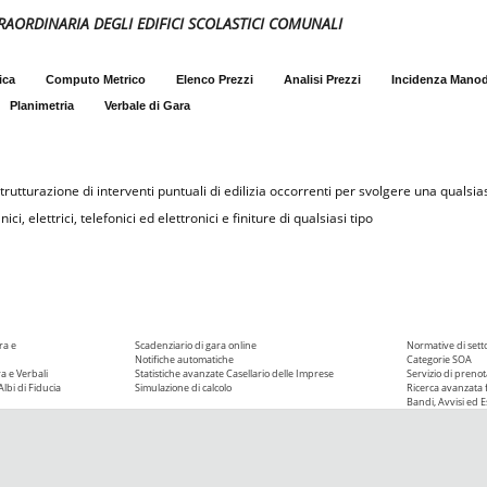
RAORDINARIA DEGLI EDIFICI SCOLASTICI COMUNALI
ica
Computo Metrico
Elenco Prezzi
Analisi Prezzi
Incidenza Mano
Planimetria
Verbale di Gara
rutturazione di interventi puntuali di edilizia occorrenti per svolgere una qualsias
i, elettrici, telefonici ed elettronici e finiture di qualsiasi tipo
ra e
Scadenziario di gara online
Normative di sett
Notifiche automatiche
Categorie SOA
ra e Verbali
Statistiche avanzate
Casellario delle Imprese
Servizio di prenot
Albi di Fiducia
Simulazione di calcolo
Ricerca avanzata f
Bandi, Avvisi ed Es