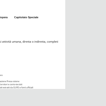
dopera
Capitolato Speciale
i attività umana, diretta o indiretta, completi
ore
azione Presa visione
ornitori e conto-terzisti
iti estratti da GURS e fonti ufficiali