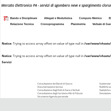
Mercato Elettronico PA - servizi di sgombero neve e spargimento clorur
Bando e Disciplinare
Allegati e Modulistica
Computo Metrico
E
Relazione Tecnica
Cronoprogramma
Planimetria
Verbale di Gar
Notice
: Trying to access array offset on value of type null in
/var/www/vhosts/
Notice
: Trying to access array offset on value of type null in
/var/www/vhosts/
Servizi
Consultazione dei Bandi di Gara e
Scadenziari
Documentazione tecnica
Notifiche 
Consultazione degli Esiti di Gara e Verbali
Statistiche
Consultazione degli Iscrizione Albi di Fiducia
Simulazione
Strumento Agenda personale