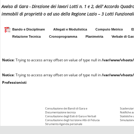
Avviso di Gara - Direzione dei lavori Lotti n. 1 e 2, dell’ Accordo Qua
immobili di proprietà o ad uso della Regione Lazio – 3 Lotti Funzional
Bando e Disciplinare
Allegati e Modulistica
Computo Metrico
E
Relazione Tecnica
Cronoprogramma
Planimetria
Verbale di Gar
Notice
: Trying to access array offset on value of type null in
/var/www/vhosts/
Notice
: Trying to access array offset on value of type null in
/var/www/vhosts/
Professionisti
Consultazione dei Bandi di Gara e
Scadenziari
Documentazione tecnica
Notifiche 
Consultazione degli Esiti di Gara e Verbali
Statistiche
Consultazione degli Iscrizione Albi di Fiducia
Simulazione
Strumento Agenda personale