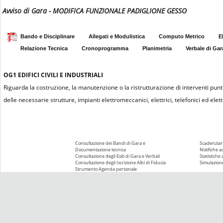
Avviso di Gara - MODIFICA FUNZIONALE PADIGLIONE GESSO
Bando e Disciplinare
Allegati e Modulistica
Computo Metrico
E
Relazione Tecnica
Cronoprogramma
Planimetria
Verbale di Gar
OG1
EDIFICI CIVILI E INDUSTRIALI
Riguarda la costruzione, la manutenzione o la ristrutturazione di interventi puntu
delle necessarie strutture, impianti elettromeccanici, elettrici, telefonici ed elettr
Consultazione dei Bandi di Gara e
Scadenziari
Documentazione tecnica
Notifiche 
Consultazione degli Esiti di Gara e Verbali
Statistiche
Consultazione degli Iscrizione Albi di Fiducia
Simulazione
Strumento Agenda personale