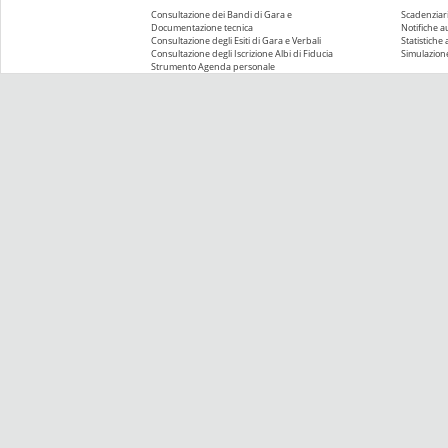
Consultazione dei Bandi di Gara e
Scadenziari
Documentazione tecnica
Notifiche 
Consultazione degli Esiti di Gara e Verbali
Statistiche
Consultazione degli Iscrizione Albi di Fiducia
Simulazione
Strumento Agenda personale