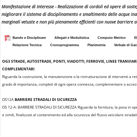
Manifestazione di Interesse - Realizzazione di cordoli ed opere di soste
migliorare il sistema di disciplinamento e smaltimento delle acque inad
marginali vetuste e non più pienamente efficienti con nuove barriere 
Bando e Disciplinare
Allegati e Modulistica
Computo Metrico
E
Relazione Tecnica
Cronoprogramma
Planimetria
Verbale di Gar
OG3
STRADE, AUTOSTRADE, PONTI, VIADOTTI, FERROVIE, LINEE TRANVIAR
COMPLEMENTARI
Riguarda la costruzione, la manutenzione o la ristrutturazione di interventi a re
grado di importanza, completi di ogni opera connessa, complementare o access
OS12A
BARRIERE STRADALI DI SICUREZZA
OS 12-A: BARRIERE STRADALI DI SICUREZZA Riguarda la fornitura, la posa in opera 
e simili, finalizzati al contenimento ed alla sicurezza del flusso veicolare stradal