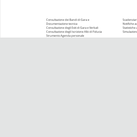
Consultazione dei Bandi di Gara e
Scadenziari
Documentazione tecnica
Notifiche 
Consultazione degli Esiti di Gara e Verbali
Statistiche
Consultazione degli Iscrizione Albi di Fiducia
Simulazione
Strumento Agenda personale