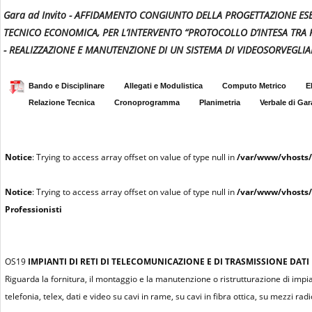
Gara ad Invito - AFFIDAMENTO CONGIUNTO DELLA PROGETTAZIONE ESEC
TECNICO ECONOMICA, PER L’INTERVENTO “PROTOCOLLO D’INTESA TRA 
- REALIZZAZIONE E MANUTENZIONE DI UN SISTEMA DI VIDEOSORVEGLI
Bando e Disciplinare
Allegati e Modulistica
Computo Metrico
E
Relazione Tecnica
Cronoprogramma
Planimetria
Verbale di Gar
Notice
: Trying to access array offset on value of type null in
/var/www/vhosts/
Notice
: Trying to access array offset on value of type null in
/var/www/vhosts/
Professionisti
OS19
IMPIANTI DI RETI DI TELECOMUNICAZIONE E DI TRASMISSIONE DATI
Riguarda la fornitura, il montaggio e la manutenzione o ristrutturazione di impi
telefonia, telex, dati e video su cavi in rame, su cavi in fibra ottica, su mezzi radioe