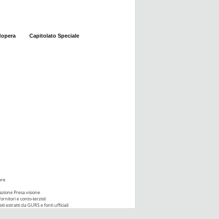
dopera
Capitolato Speciale
ore
azione Presa visione
ornitori e conto-terzisti
iti estratti da GURS e fonti ufficiali