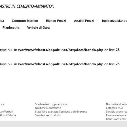
LASTRE IN CEMENTO-AMIANTO”.
ica
Computo Metrico
Elenco Prezzi
Analisi Prezzi
Incidenza Mano
Planimetria
Verbale di Gara
type null in
/var/www/vhosts/appalti.net/httpdocs/bando.php
on line
25
type null in
/var/www/vhosts/appalti.net/httpdocs/bando.php
on line
25
ra e
Scadenziario di gara online
Normative di sett
Notifiche automatiche
Categorie SOA
ra e Verbali
Statistiche avanzate
Casellario delle Imprese
Servizio di prenot
Albi di Fiducia
Simulazione di calcolo
Ricerca avanzata f
Bandi, Avvisi ed Es