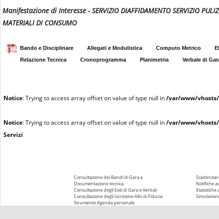
Manifestazione di Interesse - SERVIZIO DIAFFIDAMENTO SERVIZIO PULI
MATERIALI DI CONSUMO
Bando e Disciplinare
Allegati e Modulistica
Computo Metrico
E
Relazione Tecnica
Cronoprogramma
Planimetria
Verbale di Gar
Notice
: Trying to access array offset on value of type null in
/var/www/vhosts/
Notice
: Trying to access array offset on value of type null in
/var/www/vhosts/
Servizi
Consultazione dei Bandi di Gara e
Scadenziari
Documentazione tecnica
Notifiche 
Consultazione degli Esiti di Gara e Verbali
Statistiche
Consultazione degli Iscrizione Albi di Fiducia
Simulazione
Strumento Agenda personale