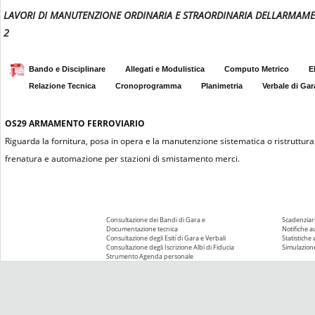
LAVORI DI MANUTENZIONE ORDINARIA E STRAORDINARIA DELLARMAMENT
2
Bando e Disciplinare
Allegati e Modulistica
Computo Metrico
E
Relazione Tecnica
Cronoprogramma
Planimetria
Verbale di Gar
OS29
ARMAMENTO FERROVIARIO
Riguarda la fornitura, posa in opera e la manutenzione sistematica o ristrutturaz
frenatura e automazione per stazioni di smistamento merci.
Consultazione dei Bandi di Gara e
Scadenziari
Documentazione tecnica
Notifiche 
Consultazione degli Esiti di Gara e Verbali
Statistiche
Consultazione degli Iscrizione Albi di Fiducia
Simulazione
Strumento Agenda personale