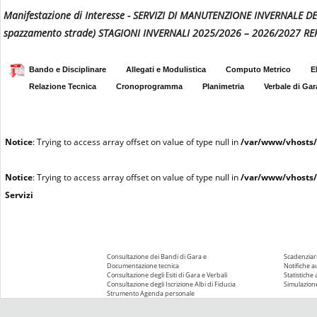
Manifestazione di Interesse - SERVIZI DI MANUTENZIONE INVERNALE DE
spazzamento strade) STAGIONI INVERNALI 2025/2026 – 2026/2027 RE
Bando e Disciplinare
Allegati e Modulistica
Computo Metrico
E
Relazione Tecnica
Cronoprogramma
Planimetria
Verbale di Gar
Notice
: Trying to access array offset on value of type null in
/var/www/vhosts/
Notice
: Trying to access array offset on value of type null in
/var/www/vhosts/
Servizi
Consultazione dei Bandi di Gara e
Scadenziari
Documentazione tecnica
Notifiche 
Consultazione degli Esiti di Gara e Verbali
Statistiche
Consultazione degli Iscrizione Albi di Fiducia
Simulazione
Strumento Agenda personale