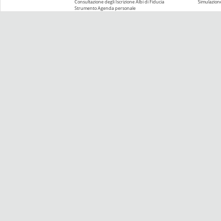
Consultazione degli Iscrizione Albi di Fiducia
Simulazione
Strumento Agenda personale