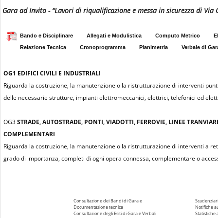
Gara ad Invito - “Lavori di riqualificazione e messa in sicurezza di Vi
Bando e Disciplinare
Allegati e Modulistica
Computo Metrico
E
Relazione Tecnica
Cronoprogramma
Planimetria
Verbale di Gar
OG1
EDIFICI CIVILI E INDUSTRIALI
Riguarda la costruzione, la manutenzione o la ristrutturazione di interventi puntu
delle necessarie strutture, impianti elettromeccanici, elettrici, telefonici ed elettr
OG3
STRADE, AUTOSTRADE, PONTI, VIADOTTI, FERROVIE, LINEE TRANVIAR
COMPLEMENTARI
Riguarda la costruzione, la manutenzione o la ristrutturazione di interventi a re
grado di importanza, completi di ogni opera connessa, complementare o access
Consultazione dei Bandi di Gara e
Scadenziari
Documentazione tecnica
Notifiche 
Consultazione degli Esiti di Gara e Verbali
Statistiche