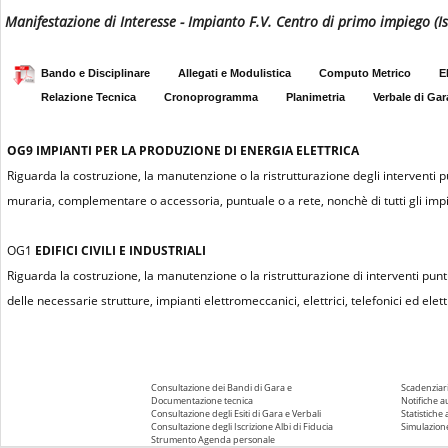
Manifestazione di Interesse - Impianto F.V. Centro di primo impiego (I
Bando e Disciplinare
Allegati e Modulistica
Computo Metrico
E
Relazione Tecnica
Cronoprogramma
Planimetria
Verbale di Gar
OG9
IMPIANTI PER LA PRODUZIONE DI ENERGIA ELETTRICA
Riguarda la costruzione, la manutenzione o la ristrutturazione degli interventi 
muraria, complementare o accessoria, puntuale o a rete, nonchè di tutti gli impian
OG1
EDIFICI CIVILI E INDUSTRIALI
Riguarda la costruzione, la manutenzione o la ristrutturazione di interventi puntu
delle necessarie strutture, impianti elettromeccanici, elettrici, telefonici ed elettr
Consultazione dei Bandi di Gara e
Scadenziari
Documentazione tecnica
Notifiche 
Consultazione degli Esiti di Gara e Verbali
Statistiche
Consultazione degli Iscrizione Albi di Fiducia
Simulazione
Strumento Agenda personale