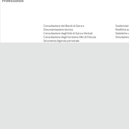
Professionisti
Consultazione dei Bandi di Gara e
Scadenziari
Documentazione tecnica
Notifiche 
Consultazione degli Esiti di Gara e Verbali
Statistiche
Consultazione degli Iscrizione Albi di Fiducia
Simulazione
Strumento Agenda personale