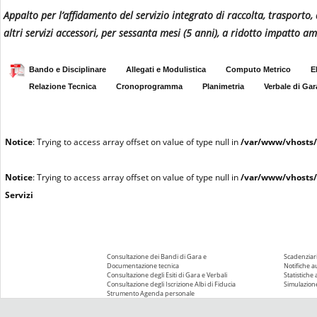
Appalto per l’affidamento del servizio integrato di raccolta, trasporto, 
altri servizi accessori, per sessanta mesi (5 anni), a ridotto impatto
Bando e Disciplinare
Allegati e Modulistica
Computo Metrico
E
Relazione Tecnica
Cronoprogramma
Planimetria
Verbale di Gar
Notice
: Trying to access array offset on value of type null in
/var/www/vhosts/
Notice
: Trying to access array offset on value of type null in
/var/www/vhosts/
Servizi
Consultazione dei Bandi di Gara e
Scadenziari
Documentazione tecnica
Notifiche 
Consultazione degli Esiti di Gara e Verbali
Statistiche
Consultazione degli Iscrizione Albi di Fiducia
Simulazione
Strumento Agenda personale