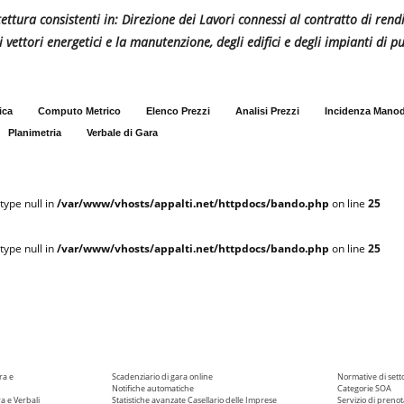
tettura consistenti in: Direzione dei Lavori connessi al contratto di re
i vettori energetici e la manutenzione, degli edifici e degli impianti di 
ica
Computo Metrico
Elenco Prezzi
Analisi Prezzi
Incidenza Mano
Planimetria
Verbale di Gara
type null in
/var/www/vhosts/appalti.net/httpdocs/bando.php
on line
25
type null in
/var/www/vhosts/appalti.net/httpdocs/bando.php
on line
25
ra e
Scadenziario di gara online
Normative di sett
Notifiche automatiche
Categorie SOA
ra e Verbali
Statistiche avanzate
Casellario delle Imprese
Servizio di prenot