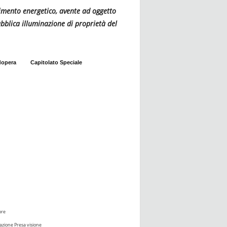
ndimento energetico, avente ad oggetto
pubblica illuminazione di proprietà del
dopera
Capitolato Speciale
ore
azione Presa visione