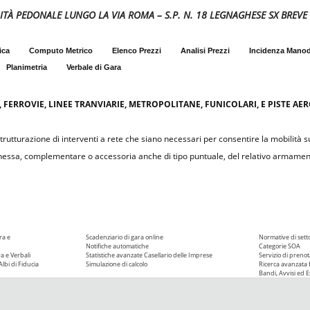
BILITÀ PEDONALE LUNGO LA VIA ROMA – S.P. N. 18 LEGNAGHESE SX BREVE
ica
Computo Metrico
Elenco Prezzi
Analisi Prezzi
Incidenza Mano
Planimetria
Verbale di Gara
, FERROVIE, LINEE TRANVIARIE, METROPOLITANE, FUNICOLARI, E PISTE AE
rutturazione di interventi a rete che siano necessari per consentire la mobilità su
nnessa, complementare o accessoria anche di tipo puntuale, del relativo armame
ra e
Scadenziario di gara online
Normative di sett
Notifiche automatiche
Categorie SOA
ra e Verbali
Statistiche avanzate
Casellario delle Imprese
Servizio di prenot
Albi di Fiducia
Simulazione di calcolo
Ricerca avanzata f
Bandi, Avvisi ed Es