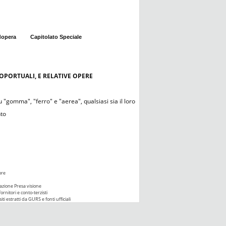
dopera
Capitolato Speciale
ROPORTUALI, E RELATIVE OPERE
 "gomma", "ferro" e "aerea", qualsiasi sia il loro
nto
ore
azione Presa visione
ornitori e conto-terzisti
iti estratti da GURS e fonti ufficiali