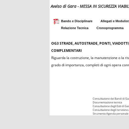
Avviso di Gara - MESSA IN SICUREZZA VIA
Bando e Disciplinare
Allegati e Modulist
Relazione Tecnica
Cronoprogramma
OG3
STRADE, AUTOSTRADE, PONTI, VIADOTTI
COMPLEMENTARI
Riguarda la costruzione, la manutenzione o la rist
grado di importanza, completi di ogni opera co
Consultazione dei Bandi di Ga
Documentazione tecnica
Consultazione degli Esiti di Ga
Consultazione degli Iscrizione 
Strumento Agenda personale