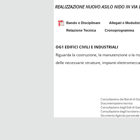
REALIZZAZIONE NUOVO ASILO NIDO IN VIA 
Bando e Disciplinare
Allegati e Modulist
Relazione Tecnica
Cronoprogramma
OG1
EDIFICI CIVILI E INDUSTRIALI
Riguarda la costruzione, la manutenzione o la rist
delle necessarie strutture, impianti elettromeccanic
Consultazione dei Bandi di Ga
Documentazione tecnica
Consultazione degli Esiti di Ga
Consultazione degli Iscrizione 
Strumento Agenda personale