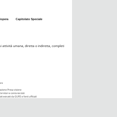
dopera
Capitolato Speciale
i attività umana, diretta o indiretta, completi
ore
azione Presa visione
ornitori e conto-terzisti
iti estratti da GURS e fonti ufficiali