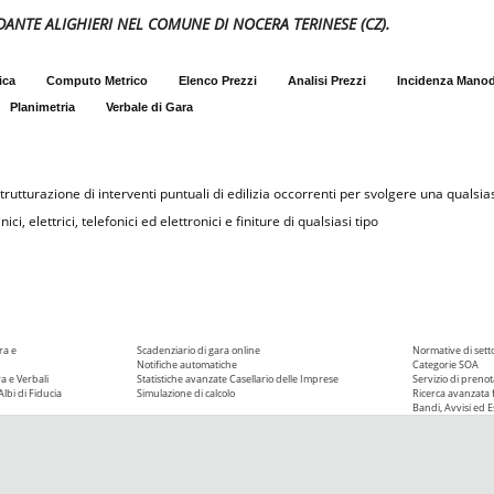
DANTE ALIGHIERI NEL COMUNE DI NOCERA TERINESE (CZ).
ica
Computo Metrico
Elenco Prezzi
Analisi Prezzi
Incidenza Mano
Planimetria
Verbale di Gara
rutturazione di interventi puntuali di edilizia occorrenti per svolgere una qualsias
i, elettrici, telefonici ed elettronici e finiture di qualsiasi tipo
ra e
Scadenziario di gara online
Normative di sett
Notifiche automatiche
Categorie SOA
ra e Verbali
Statistiche avanzate
Casellario delle Imprese
Servizio di prenot
Albi di Fiducia
Simulazione di calcolo
Ricerca avanzata f
Bandi, Avvisi ed Es